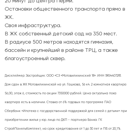
20 минут до центра Перми.
Остановки общественного транспорта прямо в
ЖК.
Своя инфраструктура.
В ЖК собственный детский сад на 350 мест.
В радиусе 500 метров находятся гимназия,
бассейн и крупнейший в районе ТРЦ, а также
благоустроенный сквер.
Дисклеймер: Застройщик: ООО «СЗ «Мотовилихинский 18». ИНН 5904407293.
Дом сдан в ЖК Мотовилихинскай на ул. Гашкова, 56 к4. 2 комнатная квартира
56,00, этаж 6, стоимость по акции 7350000 рублей. Цена актуальна пока
квартира есть в наличии. Ставка от 6% годовых по программе ПАО
Сбербанк «Ипотека с государственной поддержкой для семей с детьми» при
приобретении жилья у юр. лица по ДКП - партнера Банка: ГК
СтройПанельКомплект, на срок кредитования от 1 до 30 лет и ПВ от 20,1%.