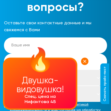
вопросы?
Оставьте свои контактные данные и мы
свяжемся с Вами
Скачать прайс-лист
Завтра, 10.08.2026
Двушка-
видовушка!
Ближайшее
Спец. цена на
Нифантова 4Б
Я подтверждаю, что ознакомлен с
политикой
конфиденциальности
и
даю согласие на обработку